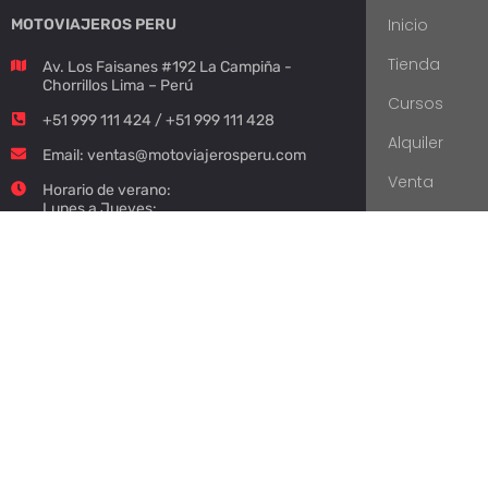
Inicio
MOTOVIAJEROS PERU
Tienda
Av. Los Faisanes #192 La Campiña -
Chorrillos Lima – Perú
Cursos
+51 999 111 424 / +51 999 111 428
Alquiler
Email: ventas@motoviajerosperu.com
Venta
Horario de verano:
Lunes a Jueves:
Mañanas: 9:00h a 13:00h
Tardes: 14:00h a 18:00h
Viernes: 9:00h a 16:00h
Atención previa cita.
Explora
Si