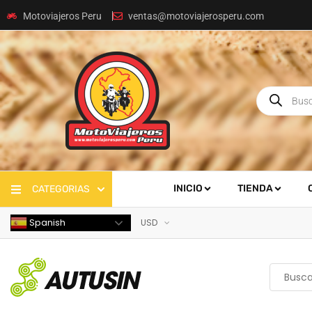
Motoviajeros Peru
ventas@motoviajerosperu.com
INICIO
TIENDA
CATEGORIAS
Spanish
USD