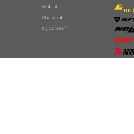
Wishlist
Checkout
My Account
n Límites
, Tu Camino, Tu Historia...