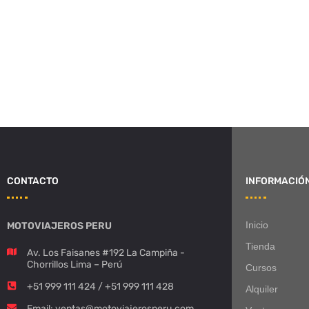
CONTACTO
INFORMACIÓ
Inicio
MOTOVIAJEROS PERU
Tienda
Av. Los Faisanes #192 La Campiña -
Chorrillos Lima – Perú
Cursos
+51 999 111 424 / +51 999 111 428
Alquiler
Email: ventas@motoviajerosperu.com