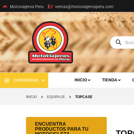
Motoviajeros Peru
ventas@motoviajerosperu.com
INICIO
TIENDA
CATEGORIAS
INICIO
EQUIPAJE
TOPCASE
ENCUENTRA
PRODUCTOS PARA TU
TOP