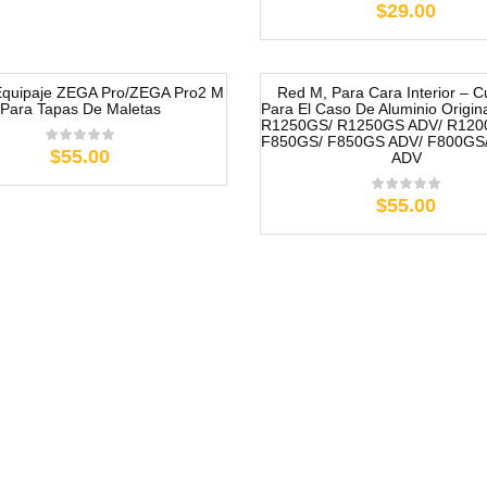
$29.00
Equipaje ZEGA Pro/ZEGA Pro2 M
Red M, Para Cara Interior – Cu
Para Tapas De Maletas
Para El Caso De Aluminio Origi
R1250GS/ R1250GS ADV/ R120
F850GS/ F850GS ADV/ F800GS
$55.00
ADV
$55.00