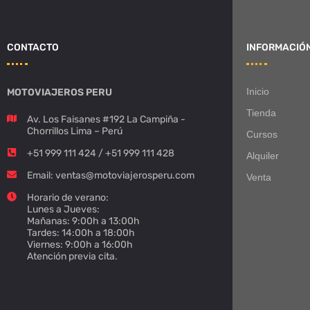
CONTACTO
INFORMACIÓ
Inicio
MOTOVIAJEROS PERU
Tienda
Av. Los Faisanes #192 La Campiña -
Chorrillos Lima – Perú
Cursos
+51 999 111 424 / +51 999 111 428
Alquiler
Email: ventas@motoviajerosperu.com
Venta
Horario de verano:
Lunes a Jueves:
Mañanas: 9:00h a 13:00h
Tardes: 14:00h a 18:00h
Viernes: 9:00h a 16:00h
Atención previa cita.