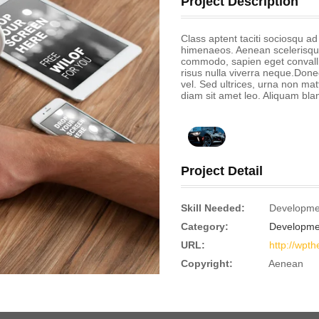
Project Description
Class aptent taciti sociosqu ad
himenaeos. Aenean scelerisque
commodo, sapien eget convalli
risus nulla viverra neque.Done
vel. Sed ultrices, urna non mat
diam sit amet leo. Aliquam blan
Project Detail
Skill Needed:
Developme
Category:
Developme
URL:
http://wpt
Copyright:
Aenean