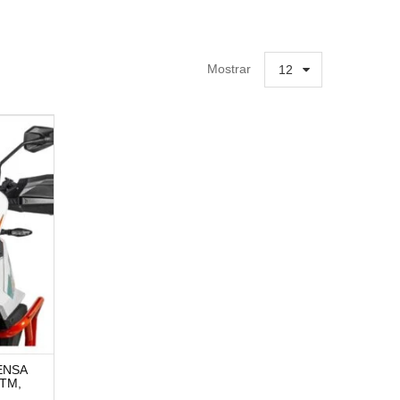
Mostrar
12
FENSA
KTM,