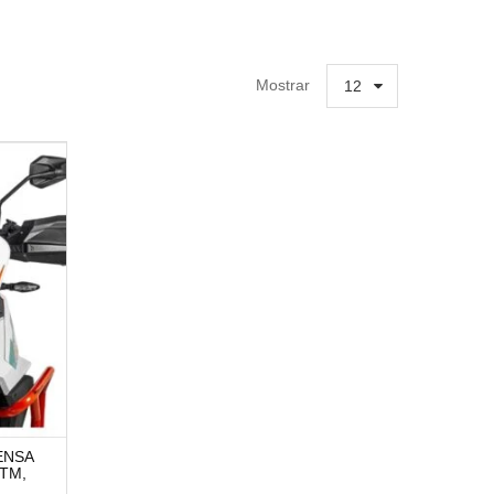
Mostrar
12
FENSA
KTM,