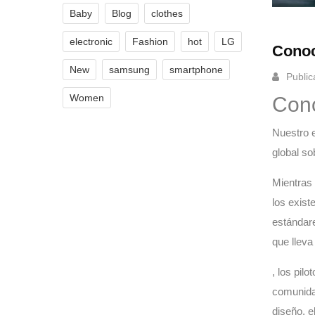
Baby
Blog
clothes
electronic
Fashion
hot
LG
Conoc
New
samsung
smartphone
Public
Women
Cono
Nuestro e
global so
Mientras 
los exist
estándar
que lleva
, los pil
comunidad
diseño, e