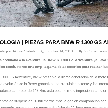
OLOGÍA | PIEZAS PARA BMW R 1300 GS
ado por:
Akinori Shibata
octubre 14, 2019
2 Comentarios
da cotidiana a la aventura: la BMW R 1300 GS Adventure ya lleva
 los conductores una amplia gama de accesorios para realzar las d
1300 GS Adventure, BMW presenta la última generación de la moto id
la evolución de la Boxer garantiza una propulsión potente y fácilmente
 potente par motor de 149 Nm, esta potente moto impresiona tanto en
entos de suspensión 20 milímetros más largos en comparación con la
. Además, cuenta con un potente depósito de 30 litros para una gran