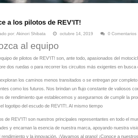
e a los pilotos de REV'IT!
ado por:
Akinori Shibata
octubre 14, 2019
0 Comentarios
zca al equipo
quipo de pilotos de REV’IT! son, ante todo, apasionados del motocic
bre dos ruedas o para recorrer los circuitos más exigentes en busca
exploran los caminos menos transitados o se entregan por completo a
entes como los futuros. Nos brindan un flujo constante de valiosos c
es de rendimiento que establecemos y asegurarnos de cumplir la p
 el logotipo del escudo de REV’IT!. Al mismo tiempo
otos de REV’IT! son nuestros principales representantes en todo el m
es y encarnan la esencia de nuestra marca, apoyando nuestra visión 
l rendimiento y la innovación. ¡Vayamos al grano! ¡Conoce a nuestros