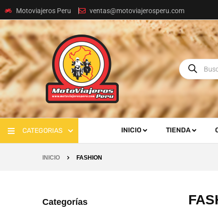
Motoviajeros Peru
ventas@motoviajerosperu.com
INICIO
TIENDA
CATEGORIAS
INICIO
FASHION
FAS
Categorías