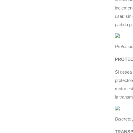
inclemenc
usar, sin
partida p
Protecció
PROTE
Si desea 
protector
motor est
la transm
Discreto 
TRANSP