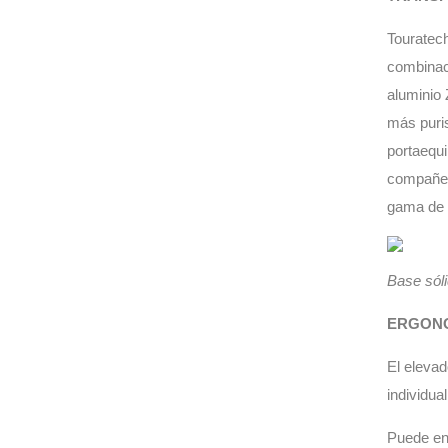
Touratech
combinac
aluminio 
más puri
portaequi
compañero
gama de 
Base sóli
ERGON
El elevad
individual
Puede en