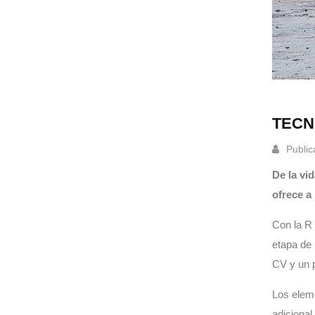
TECN
Public
De la vi
ofrece a
Con la R 
etapa de 
CV y ​​un
Los elem
adicional