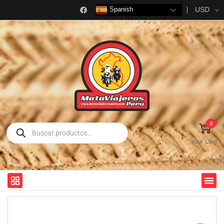
USD
Spanish
0
Your Cart