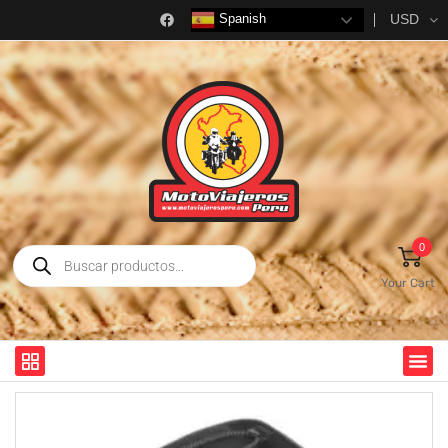
USD
Spanish
0
Your Cart