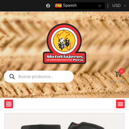
USD
Spanish
0
Your Cart