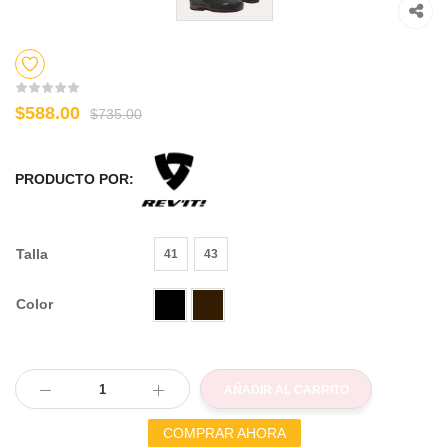
$588.00
$735.00
PRODUCTO POR:
Talla
41
43
Color
AÑADIR AL CARRITO
COMPRAR AHORA