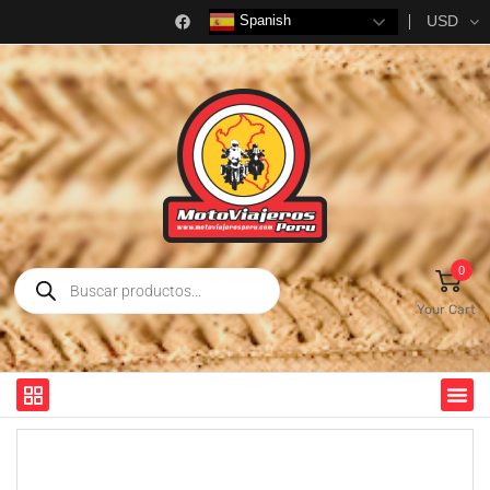
USD
Spanish
0
Your Cart