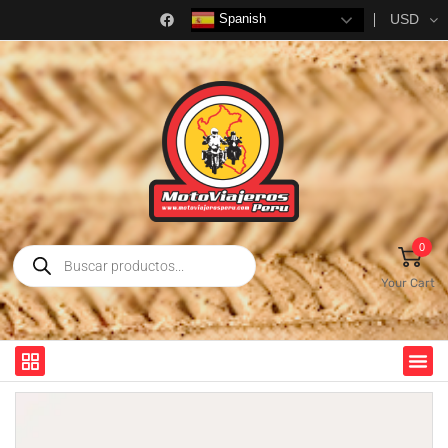
USD
Spanish
0
Your Cart