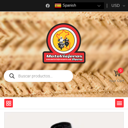
USD
Spanish
0
Your Cart