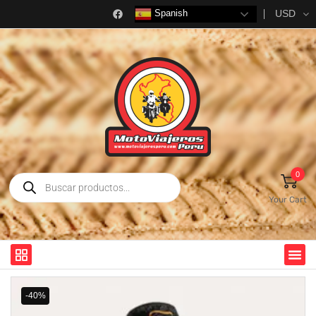
USD
Spanish
0
Your Cart
-40%