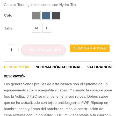
Casaca Touring 4 estaciones con Hydra-Tex
Color
Talla
M
L
COMPRAR AHORA
AÑADIR AL CARRITO
DESCRIPCIÓN
INFORMACIÓN ADICIONAL
VALORACIONES 
DESCRIPCIÓN
Las generaciones previas de esta casaca son el epítome de un
equipamiento rutero asequible y capaz. Y cuando la cosa se pone
fea, la Voltiac 3 H2O se mantiene fiel a sus raíces. Debes saber
que se ha actualizado con tejido antidesgarros PWR|Ripstop en
hombro, codo y áreas del antebrazo, más la construcción de
capa externa con un poliéster 600D, muy adaptable a tu cuerpo y