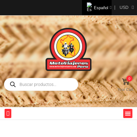
USD
Español
0
Your Cart