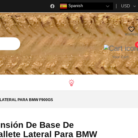
USD
Spanish
Wishlist
Your Cart
 LATERAL PARA BMW F900GS
ensión De Base De
llete Lateral Para BMW