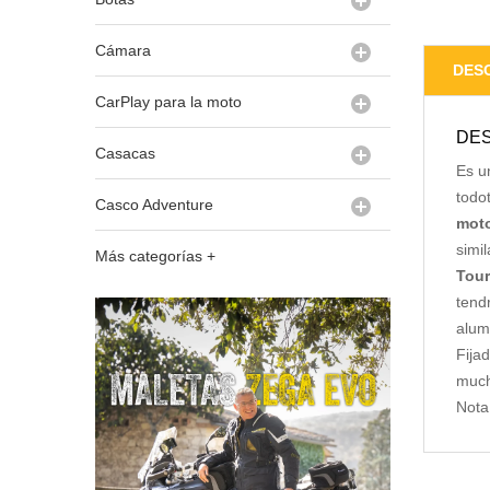
Cámara
DES
CarPlay para la moto
DES
Casacas
Es u
todo
Casco Adventure
moto
simi
Más categorías +
Tour
tend
alum
Fija
much
Nota