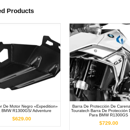
ed Products
or De Motor Negro «Expedition»
Barra De Protección De Caren
a BMW R1300GS/ Adventure
Touratech Barra De Protección
Para BMW R1300GS
$629.00
$729.00