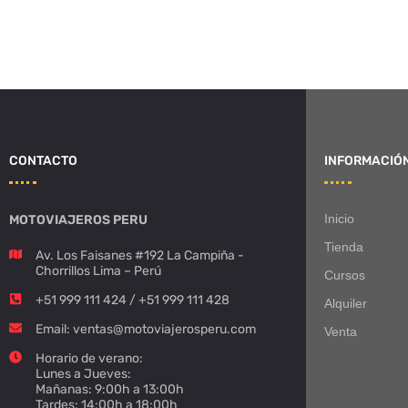
CONTACTO
INFORMACIÓ
Inicio
MOTOVIAJEROS PERU
Tienda
Av. Los Faisanes #192 La Campiña -
Chorrillos Lima – Perú
Cursos
+51 999 111 424 / +51 999 111 428
Alquiler
Email: ventas@motoviajerosperu.com
Venta
Horario de verano:
Lunes a Jueves:
Mañanas: 9:00h a 13:00h
Tardes: 14:00h a 18:00h