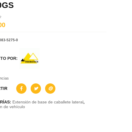
0GS
00
083-5275-0
TO POR:
encias
TIR
RÍAS:
Extensión de base de caballete lateral
,
n de vehículo