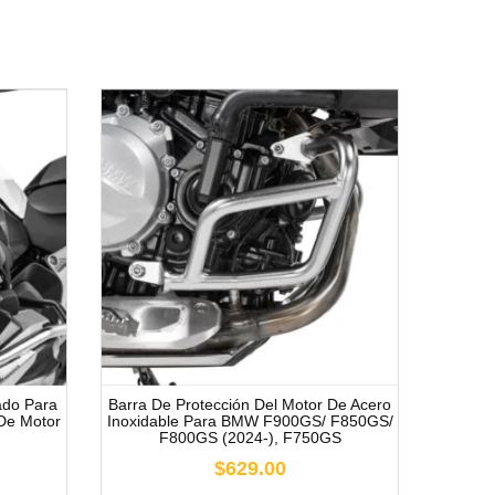
ado Para
Barra De Protección Del Motor De Acero
Protec
 De Motor
Inoxidable Para BMW F900GS/ F850GS/
Freno
F800GS (2024-), F750GS
F
(-2012)
$629.00