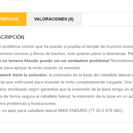
CRIPCIÓN
VALORACIONES (0)
CRIPCIÓN
n problema común que ha puesto a prueba el temple de muchos motoci
terreno rocosos y llenos de baches, solo quieres parar a descansar. Per
 en terreno blando puede ser un verdadero problema!
Normalmente
lar para apoyar la moto cuando se necesita.
atech tiene la solución:
la extensión de la base del caballete lateral 
rás que esforzarte para levantar la moto completamente cargada. Una
inio anodizado negro garantiza que la extensión de la base tenga un asp
da de forma segura al caballete lateral, la extensión de la base es un a
os problemas y frustraciones.
: no apto para caballete lateral BMW ENDURO (77 25 5 A78 4B1)