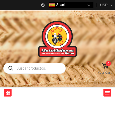
USD
Spanish
0
Your Cart