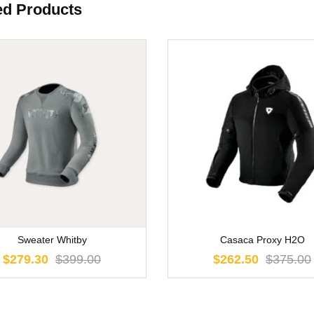
ed Products
Sweater Whitby
Casaca Proxy H2O
$279.30
$399.00
$262.50
$375.00