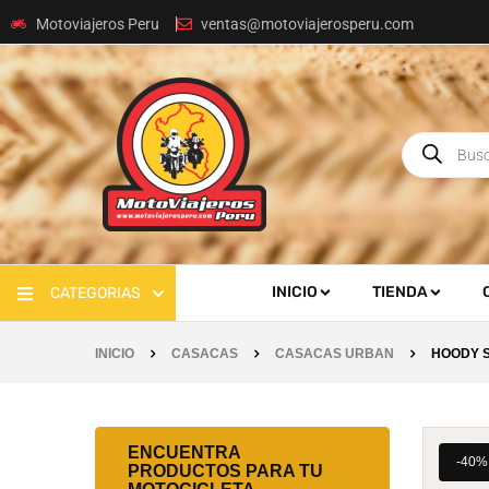
Motoviajeros Peru
ventas@motoviajerosperu.com
INICIO
TIENDA
CATEGORIAS
INICIO
CASACAS
CASACAS URBAN
HOODY 
ENCUENTRA
-40%
PRODUCTOS PARA TU