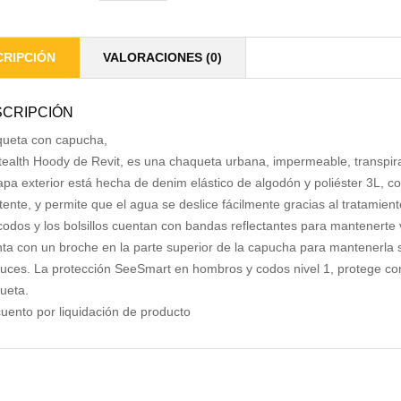
CRIPCIÓN
VALORACIONES (0)
CRIPCIÓN
ueta con capucha,
tealth Hoody de Revit, es una chaqueta urbana, impermeable, transpira
apa exterior está hecha de denim elástico de algodón y poliéster 3L, co
stente, y permite que el agua se deslice fácilmente gracias al tratamien
codos y los bolsillos cuentan con bandas reflectantes para mantenerte v
ta con un broche en la parte superior de la capucha para mantenerla s
uces. La protección SeeSmart en hombros y codos nivel 1, protege con
ueta.
uento por liquidación de producto