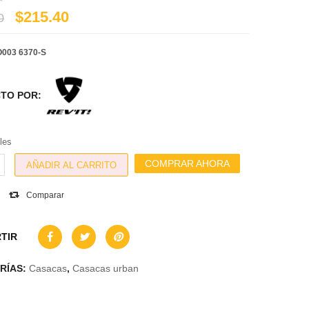
$215.40
0
003 6370-S
TO POR:
les
COMPRAR AHORA
AÑADIR AL CARRITO
Comparar
TIR
RÍAS:
Casacas
,
Casacas urban