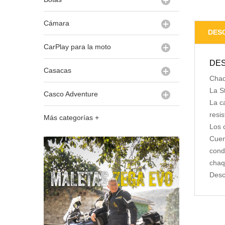
Cámara
DES
CarPlay para la moto
DES
Casacas
Chaq
La S
Casco Adventure
La c
resi
Más categorías +
Los 
Cuen
cond
chaq
Desc