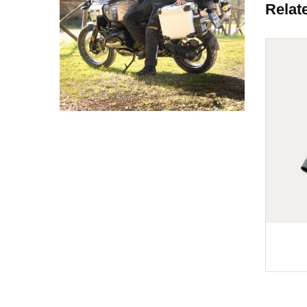
Relat
Body Armor Proteus
$279.00