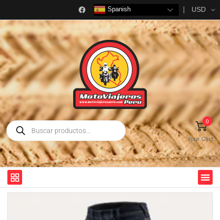
USD
Spanish
0
Your Cart