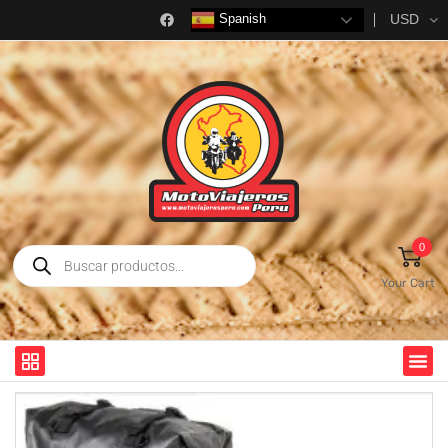
USD
Spanish
0
Your Cart