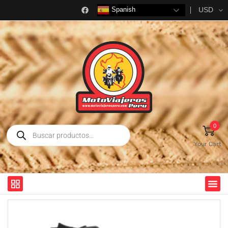
USD
Spanish
0
Your Cart