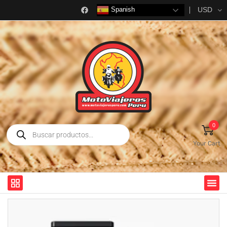
USD
Spanish
0
Your Cart