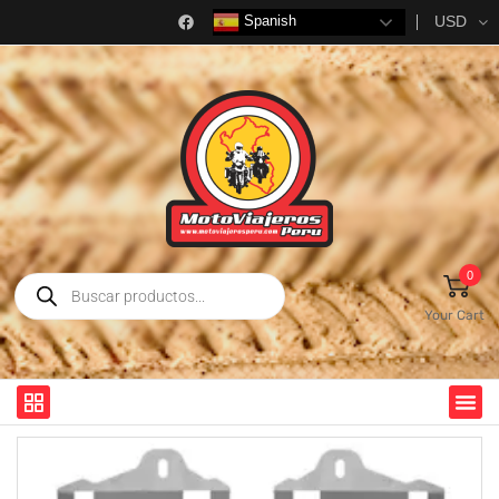
USD
Spanish
0
Your Cart