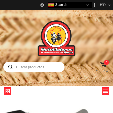
USD
Spanish
0
Your Cart