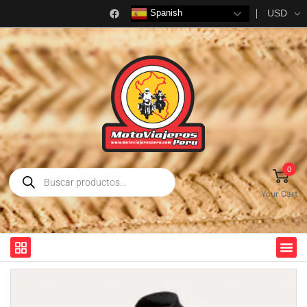
USD
Spanish
0
Your Cart